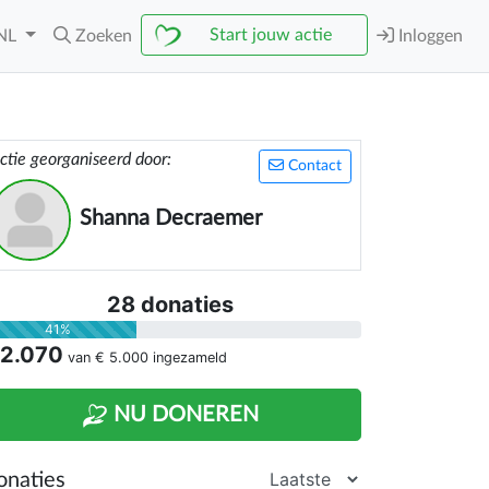
Start jouw actie
NL
Zoeken
Inloggen
ctie georganiseerd door:
Contact
Shanna Decraemer
28 donaties
41%
 2.070
van
€ 5.000
ingezameld
NU DONEREN
onaties