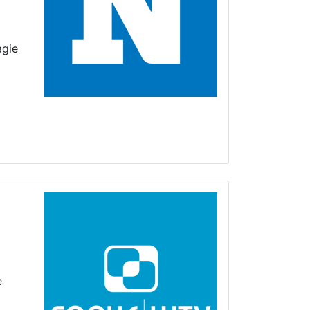
agie
e