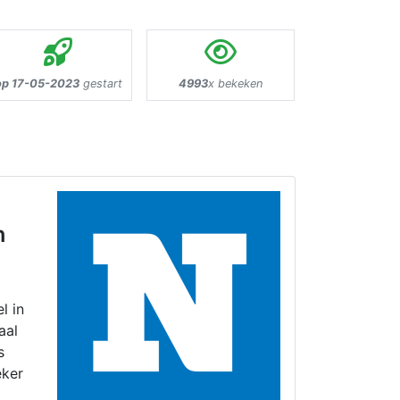
op 17-05-2023
gestart
4993
x bekeken
n
l in
aal
s
eker