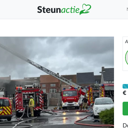
A
€
D