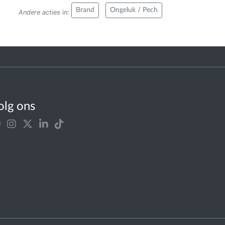
Brand
Ongeluk / Pech
Andere acties in
:
olg ons