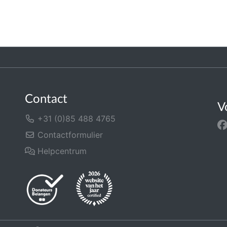
Contact
V
+31 (0)85 488 4765
Contactformulier
Helpcentrum