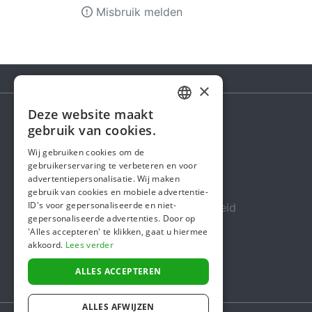
Misbruik melden
×
Deze website maakt
DUTCH
gebruik van cookies.
Steunactie
FRENCH
Wij gebruiken cookies om de
Over ons
gebruikerservaring te verbeteren en voor
ENGLISH
advertentiepersonalisatie. Wij maken
In de media
gebruik van cookies en mobiele advertentie-
ID's voor gepersonaliseerde en niet-
Veiligheid & Betrouwbaarheid
gepersonaliseerde advertenties. Door op
Algemene voorwaarden
'Alles accepteren' te klikken, gaat u hiermee
akkoord.
Lees verder
Privacybeleid
ALLES ACCEPTEREN
Cookiebeleid
ALLES AFWIJZEN