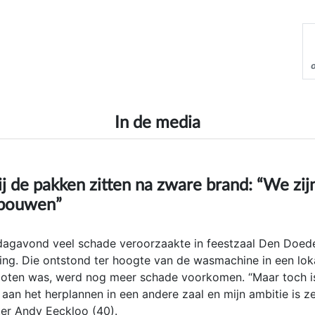
In de media
 bij de pakken zitten na zware brand: “We zij
 bouwen”
gavond veel schade veroorzaakte in feestzaal Den Doede
ting. Die ontstond ter hoogte van de wasmachine in een lok
loten was, werd nog meer schade voorkomen. “Maar toch i
n aan het herplannen in een andere zaal en mijn ambitie is z
ter Andy Eeckloo (40).