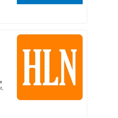
ze
t,