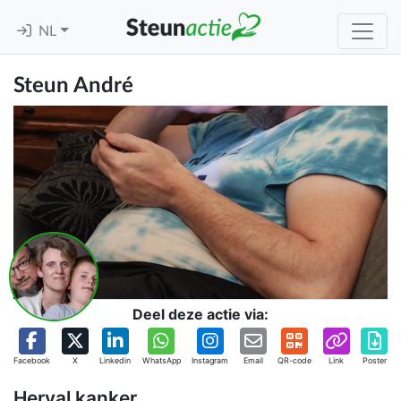
NL
Steun André
Deel deze actie via:
Facebook
X
Linkedin
WhatsApp
Instagram
Email
QR-code
Link
Poster
Herval kanker