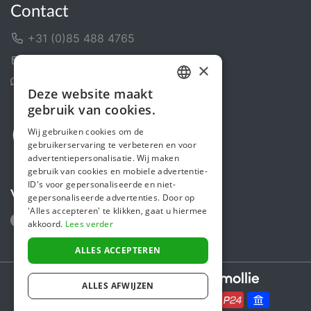
Contact
+31 (0)85 488 4765
Contactformulier
×
Helpcentrum
Deze website maakt
DUTCH
gebruik van cookies.
FRENCH
Wij gebruiken cookies om de
gebruikerservaring te verbeteren en voor
ENGLISH
advertentiepersonalisatie. Wij maken
gebruik van cookies en mobiele advertentie-
ID's voor gepersonaliseerde en niet-
Volg ons
gepersonaliseerde advertenties. Door op
'Alles accepteren' te klikken, gaat u hiermee
akkoord.
Lees verder
ALLES ACCEPTEREN
Secure payments powered by
ALLES AFWIJZEN