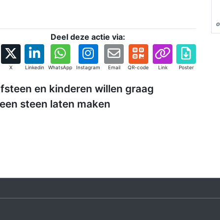
o
Deel deze actie via:
X
Linkedin
WhatsApp
Instagram
Email
QR-code
Link
Poster
steen en kinderen willen graag
 een steen laten maken