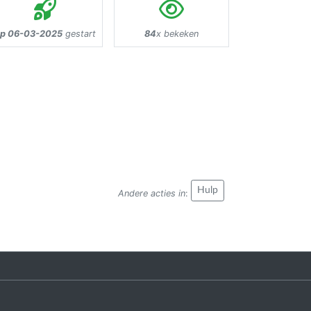
p 06-03-2025
gestart
84
x bekeken
Hulp
Andere acties in
: