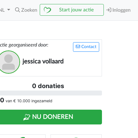
Start jouw actie
NL
Zoeken
Inloggen
ctie georganiseerd door:
Contact
jessica vollaard
0 donaties
 0
van
€ 10.000
ingezameld
NU DONEREN