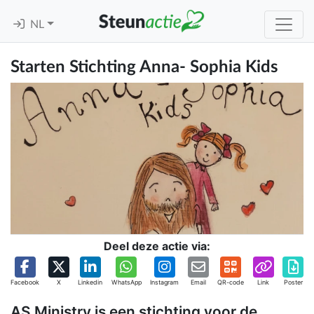
NL
Starten Stichting Anna- Sophia Kids
Deel deze actie via:
Facebook
X
Linkedin
WhatsApp
Instagram
Email
QR-code
Link
Poster
AS Ministry is een stichting voor de