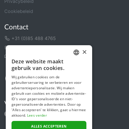
Privacybeleid
Cookiebeleid
Contact
+31 (0)85 488 4765
Contactformulier
×
Helpcentrum
Deze website maakt
DUTCH
gebruik van cookies.
FRENCH
Wij gebruiken cookies om de
gebruikerservaring te verbeteren en voor
ENGLISH
advertentiepersonalisatie. Wij maken
gebruik van cookies en mobiele advertentie-
ID's voor gepersonaliseerde en niet-
Volg ons
gepersonaliseerde advertenties. Door op
'Alles accepteren' te klikken, gaat u hiermee
akkoord.
Lees verder
ALLES ACCEPTEREN