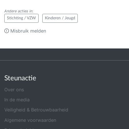
Andere acties in
:
Stichting / VZW
Kinderen / Jeugd
Misbruik melden
Steunactie
Over ons
In de media
Veiligheid & Betrouwbaarheid
Algemene voorwaarden