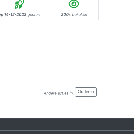
op 14-12-2022
gestart
200
x bekeken
Ouderen
Andere acties in
: