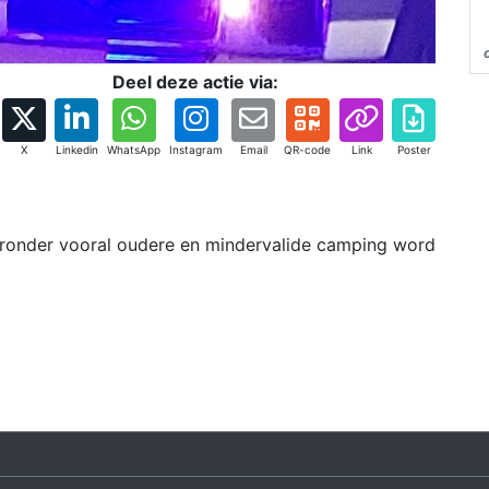
Deel deze actie via:
X
Linkedin
WhatsApp
Instagram
Email
QR-code
Link
Poster
aronder vooral oudere en mindervalide camping word