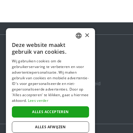
×
Deze website maakt
DUTCH
gebruik van cookies.
Steunactie
FRENCH
Wij gebruiken cookies om de
Over ons
gebruikerservaring te verbeteren en voor
ENGLISH
advertentiepersonalisatie. Wij maken
In de media
gebruik van cookies en mobiele advertentie-
Veiligheid & Betrouwbaarheid
ID's voor gepersonaliseerde en niet-
gepersonaliseerde advertenties. Door op
Algemene voorwaarden
'Alles accepteren' te klikken, gaat u hiermee
akkoord.
Lees verder
Privacybeleid
Cookiebeleid
ALLES ACCEPTEREN
ALLES AFWIJZEN