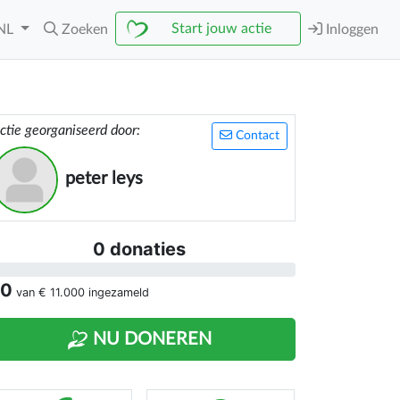
Start jouw actie
NL
Zoeken
Inloggen
ctie georganiseerd door:
Contact
peter leys
0 donaties
 0
van
€ 11.000
ingezameld
NU DONEREN