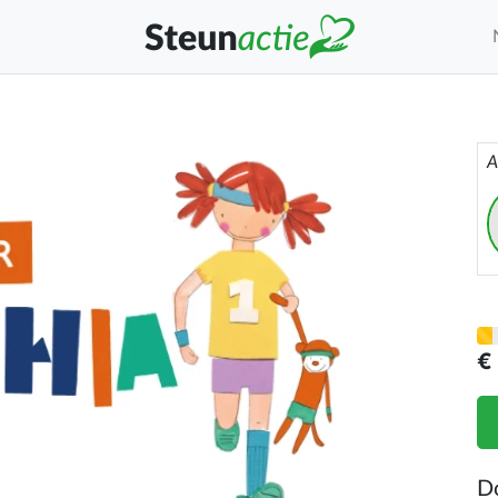
A
€
D