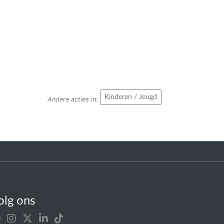
Kinderen / Jeugd
Andere acties in
:
olg ons