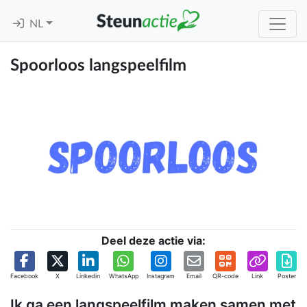
NL
Spoorloos langspeelfilm
Deel deze actie via:
Facebook
X
Linkedin
WhatsApp
Instagram
Email
QR-code
Link
Poster
Ik ga een langspeelfilm maken samen met