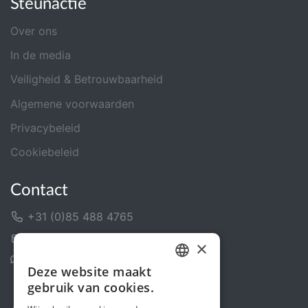
Steunactie
Over ons
In de media
Veiligheid & Betrouwbaarheid
Algemene voorwaarden
Privacybeleid
Cookiebeleid
Contact
+31 (0)85 488 4765
Contactformulier
×
Helpcentrum
Deze website maakt
DUTCH
gebruik van cookies.
FRENCH