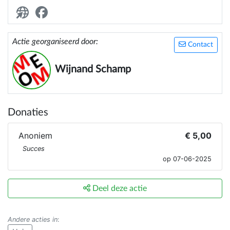
omdat er minder muzikanten bij komen..dus minder
inkomsten.
Actie georganiseerd door:
Contact
Wijnand Schamp
Donaties
Anoniem
€ 5,00
Succes
op 07-06-2025
Deel deze actie
Andere acties in
: