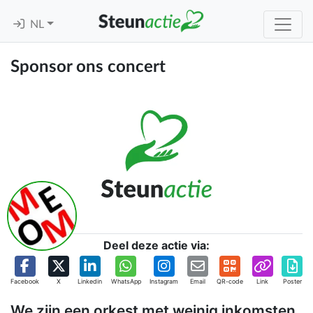
NL
Sponsor ons concert
Deel deze actie via:
Facebook
X
Linkedin
WhatsApp
Instagram
Email
QR-code
Link
Poster
We zijn een orkest met weinig inkomsten.