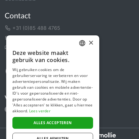
Contact
+31 (0)85 488 4765
Contactformulier
×
Helpcentrum
Deze website maakt
DUTCH
gebruik van cookies.
FRENCH
Wij gebruiken cookies om de
gebruikerservaring te verbeteren en voor
ENGLISH
advertentiepersonalisatie. Wij maken
gebruik van cookies en mobiele advertentie-
ID's voor gepersonaliseerde en niet-
Volg ons
gepersonaliseerde advertenties. Door op
'Alles accepteren' te klikken, gaat u hiermee
akkoord.
Lees verder
ALLES ACCEPTEREN
Secure payments powered by
ALLES AFWIJZEN