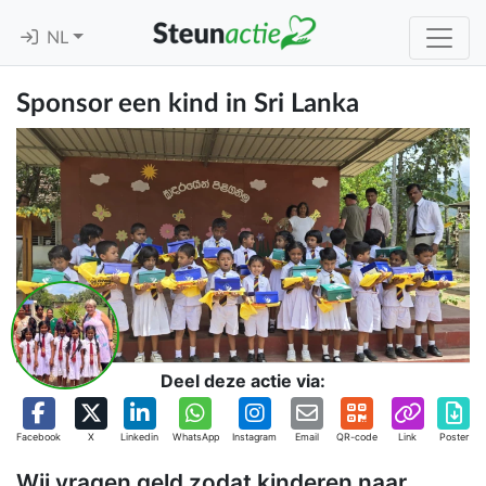
NL
Sponsor een kind in Sri Lanka
Deel deze actie via:
Facebook
X
Linkedin
WhatsApp
Instagram
Email
QR-code
Link
Poster
Wij vragen geld zodat kinderen naar