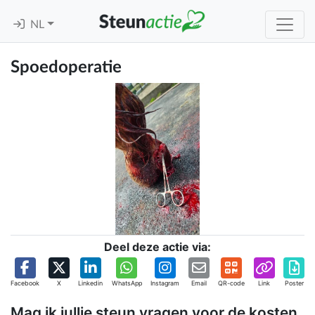
NL
Spoedoperatie
Deel deze actie via:
Facebook
X
Linkedin
WhatsApp
Instagram
Email
QR-code
Link
Poster
Mag ik jullie steun vragen voor de kosten