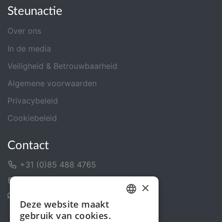
Steunactie
Over ons
In de media
Veiligheid & Betrouwbaarheid
Algemene voorwaarden
Privacybeleid
Cookiebeleid
Contact
+31 (0)85 488 4765
Contactformulier
×
Helpcentrum
Deze website maakt
DUTCH
gebruik van cookies.