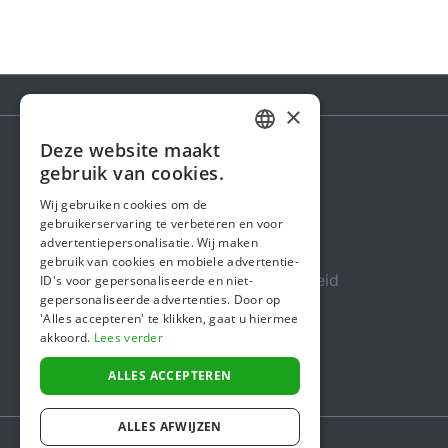
×
Deze website maakt
DUTCH
gebruik van cookies.
Steunactie
FRENCH
Wij gebruiken cookies om de
Over ons
gebruikerservaring te verbeteren en voor
ENGLISH
advertentiepersonalisatie. Wij maken
In de media
gebruik van cookies en mobiele advertentie-
Veiligheid & Betrouwbaarheid
ID's voor gepersonaliseerde en niet-
gepersonaliseerde advertenties. Door op
Algemene voorwaarden
'Alles accepteren' te klikken, gaat u hiermee
akkoord.
Lees verder
Privacybeleid
Cookiebeleid
ALLES ACCEPTEREN
ALLES AFWIJZEN