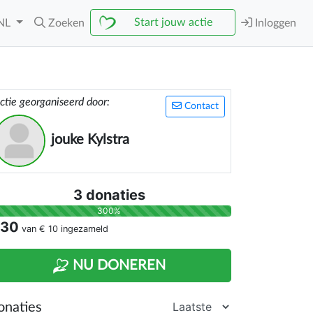
Start jouw actie
NL
Zoeken
Inloggen
ctie georganiseerd door:
Contact
jouke Kylstra
3 donaties
300%
 30
van
€ 10
ingezameld
NU DONEREN
onaties