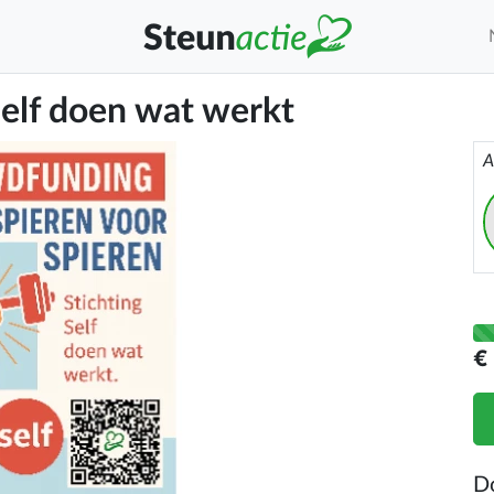
Self doen wat werkt
A
€
D