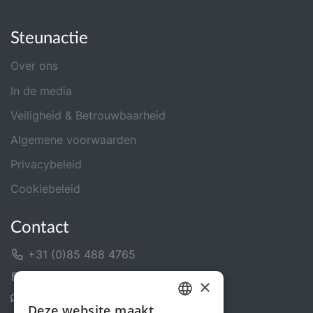
Steunactie
Over ons
In de media
Veiligheid & Betrouwbaarheid
Algemene voorwaarden
Privacybeleid
Cookiebeleid
Contact
+31 (0)85 488 4765
Contactformulier
×
Helpcentrum
Deze website maakt