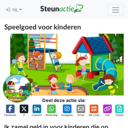
NL
Speelgoed voor kinderen
Deel deze actie via:
Facebook
X
Linkedin
WhatsApp
Instagram
Email
QR-code
Link
Poster
Ik zamel geld in voor kinderen die op