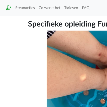
Steunacties
Zo werkt het
Tarieven
FAQ
Specifieke opleiding F