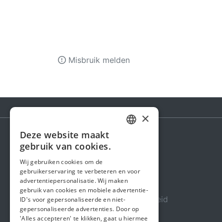
Misbruik melden
×
Deze website maakt
DUTCH
gebruik van cookies.
Steunactie
FRENCH
Wij gebruiken cookies om de
Over ons
gebruikerservaring te verbeteren en voor
ENGLISH
advertentiepersonalisatie. Wij maken
In de media
gebruik van cookies en mobiele advertentie-
Veiligheid & Betrouwbaarheid
ID's voor gepersonaliseerde en niet-
gepersonaliseerde advertenties. Door op
Algemene voorwaarden
'Alles accepteren' te klikken, gaat u hiermee