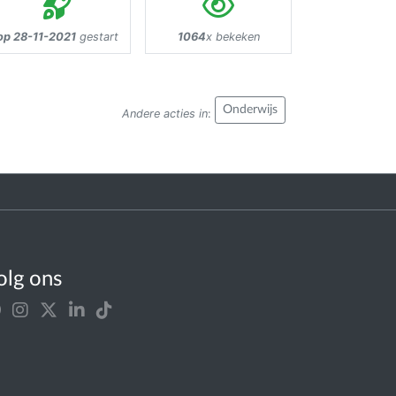
op 28-11-2021
gestart
1064
x bekeken
Onderwijs
Andere acties in
:
olg ons