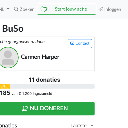
Start jouw actie
NL
Zoeken
Inloggen
r BuSo
ctie georganiseerd door:
Contact
Carmen Harper
11 donaties
15%
 185
van
€ 1.200
ingezameld
NU DONEREN
onaties