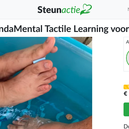
undaMental Tactile Learning voo
A
€
D