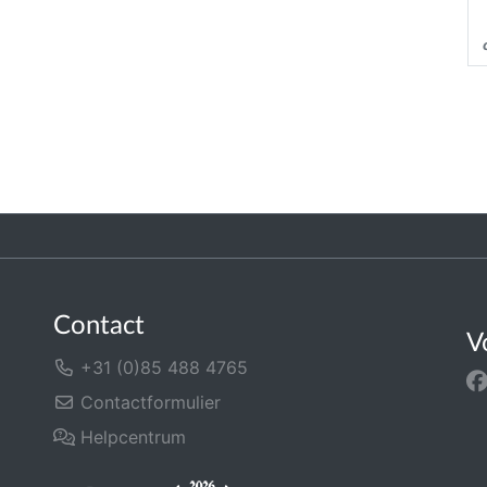
Contact
V
+31 (0)85 488 4765
Contactformulier
Helpcentrum