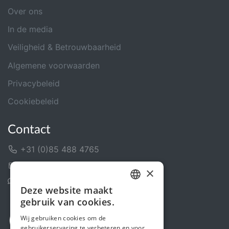
Over ons
In de media
Veiligheid & Betrouwbaarheid
Algemene voorwaarden
Privacybeleid
Cookiebeleid
Contact
+31 (0)85 488 4765
Contactformulier
×
Helpcentrum
Deze website maakt
DUTCH
gebruik van cookies.
FRENCH
Wij gebruiken cookies om de
gebruikerservaring te verbeteren en voor
ENGLISH