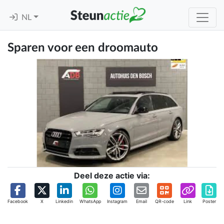
NL
Sparen voor een droomauto
Deel deze actie via:
Facebook
X
Linkedin
WhatsApp
Instagram
Email
QR-code
Link
Poster