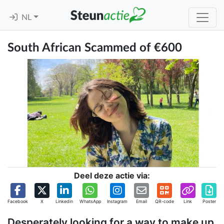
NL
South African Scammed of €600
Deel deze actie via:
Facebook
X
Linkedin
WhatsApp
Instagram
Email
QR-code
Link
Poster
Desperately looking for a way to make up