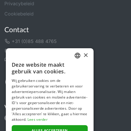
Privacybeleid
Cookiebeleid
Contact
+31 (0)85 488 4765
Contactformulier
×
Helpcentrum
Deze website maakt
DUTCH
gebruik van cookies.
FRENCH
Wij gebruiken cookies om de
gebruikerservaring te verbeteren en voor
ENGLISH
advertentiepersonalisatie. Wij maken
gebruik van cookies en mobiele advertentie-
ID's voor gepersonaliseerde en niet-
Volg ons
gepersonaliseerde advertenties. Door op
'Alles accepteren' te klikken, gaat u hiermee
akkoord.
Lees verder
ALLES ACCEPTEREN