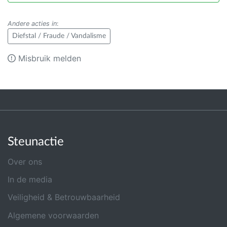
Andere acties in
:
Diefstal / Fraude / Vandalisme
Misbruik melden
Steunactie
Over ons
In de media
Veiligheid & Betrouwbaarheid
Algemene voorwaarden