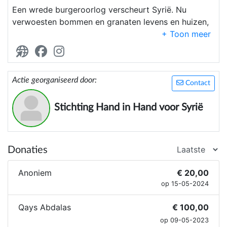
Een wrede burgeroorlog verscheurt Syrië. Nu
verwoesten bommen en granaten levens en huizen,
dromen gaan in rook op. Hulp is dringend nodig.
'Hand in Hand voor Syrië' biedt deze hulp. Maar
ook úw hulp hebben we nodig.
Actie georganiseerd door:
Contact
Stichting Hand in Hand voor Syrië
Donaties
Anoniem
€ 20,00
op 15-05-2024
Qays Abdalas
€ 100,00
op 09-05-2023