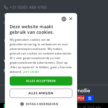
+31 (0)85 488 4765
Contactformulier
×
Helpcentrum
Deze website maakt
DUTCH
gebruik van cookies.
FRENCH
Wij gebruiken cookies om de
gebruikerservaring te verbeteren en voor
ENGLISH
advertentiepersonalisatie. Wij maken
gebruik van cookies en mobiele advertentie-
ID's voor gepersonaliseerde en niet-
Volg ons
gepersonaliseerde advertenties. Door op
'Alles accepteren' te klikken, gaat u hiermee
akkoord.
Lees verder
ALLES ACCEPTEREN
Secure payments powered by
ALLES AFWIJZEN
DETAILS WEERGEVEN
Steunactie is een initiatief van Sponsor Europe B.V.
© 2026 Alle