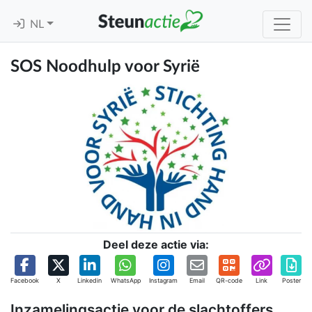
NL
SOS Noodhulp voor Syrië
Deel deze actie via:
Facebook
X
Linkedin
WhatsApp
Instagram
Email
QR-code
Link
Poster
Inzamelingsactie voor de slachtoffers