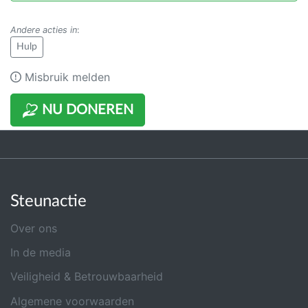
Andere acties in
:
Hulp
Misbruik melden
NU DONEREN
Steunactie
Over ons
In de media
Veiligheid & Betrouwbaarheid
Algemene voorwaarden