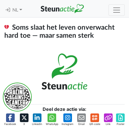
NL
Soms slaat het leven onverwacht
hard toe — maar samen sterk
Deel deze actie via:
Facebook
X
Linkedin
WhatsApp
Instagram
Email
QR-code
Link
Poster