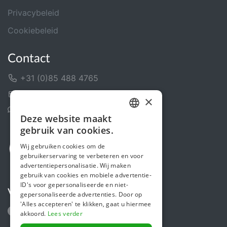
Privacybeleid
Cookiebeleid
Contact
+31 (0)85 488 4765
Contactformulier
×
Helpcentrum
Deze website maakt
DUTCH
gebruik van cookies.
FRENCH
Wij gebruiken cookies om de
gebruikerservaring te verbeteren en voor
ENGLISH
advertentiepersonalisatie. Wij maken
gebruik van cookies en mobiele advertentie-
ID's voor gepersonaliseerde en niet-
Volg ons
gepersonaliseerde advertenties. Door op
'Alles accepteren' te klikken, gaat u hiermee
akkoord.
Lees verder