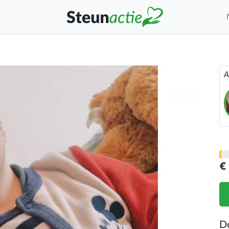
A
€
D