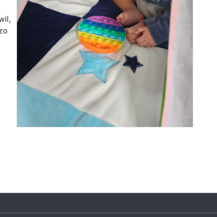
wil,
 zo
t