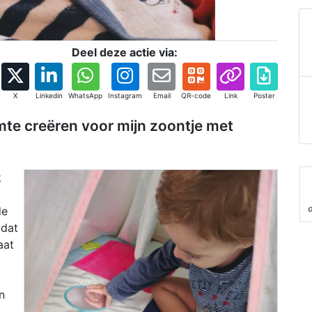
Deel deze actie via:
X
Linkedin
WhatsApp
Instagram
Email
QR-code
Link
Poster
mte creëren voor mijn zoontje met
k
de
 dat
aat
n