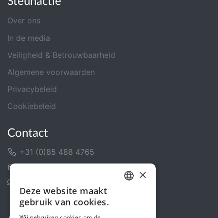
Steunactie
Over ons
In de media
Veiligheid & Betrouwbaarheid
Algemene voorwaarden
Privacybeleid
Cookiebeleid
Contact
+31 (0)85 488 4765
Contactformulier
×
Helpcentrum
Deze website maakt
DUTCH
gebruik van cookies.
FRENCH
Wij gebruiken cookies om de