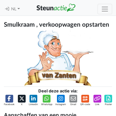
NL
Smulkraam , verkoopwagen opstarten
Deel deze actie via:
Facebook
X
Linkedin
WhatsApp
Instagram
Email
QR-code
Link
Poster
Aanschaffen van een mooie