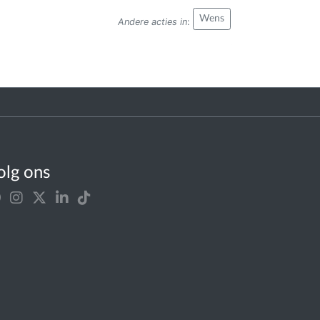
Wens
Andere acties in
:
olg ons