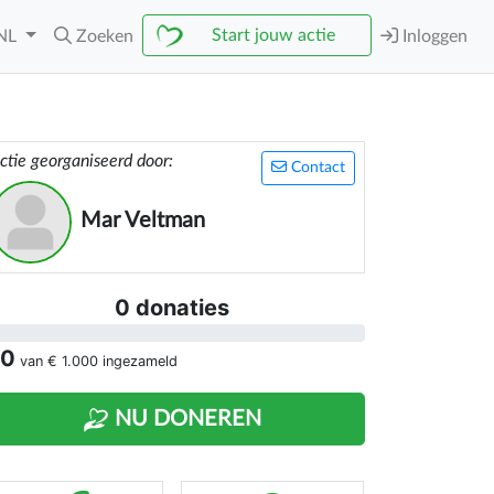
Start jouw actie
NL
Zoeken
Inloggen
ctie georganiseerd door:
Contact
Mar Veltman
0 donaties
 0
van
€ 1.000
ingezameld
NU DONEREN