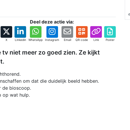
Deel deze actie via:
X
Linkedin
WhatsApp
Instagram
Email
QR-code
Link
Poster
tv niet meer zo goed zien. Ze kijkt
t.
chthorend.
anschaffen om dat die duidelijk beeld hebben.
ar de bioscoop.
p op wat hulp.