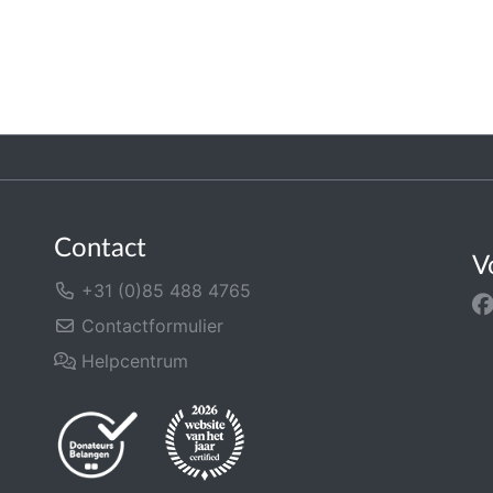
Contact
V
+31 (0)85 488 4765
Contactformulier
Helpcentrum