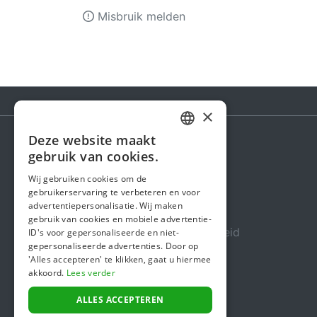
Misbruik melden
×
Deze website maakt
DUTCH
gebruik van cookies.
Steunactie
FRENCH
Wij gebruiken cookies om de
Over ons
gebruikerservaring te verbeteren en voor
ENGLISH
advertentiepersonalisatie. Wij maken
In de media
gebruik van cookies en mobiele advertentie-
Veiligheid & Betrouwbaarheid
ID's voor gepersonaliseerde en niet-
gepersonaliseerde advertenties. Door op
Algemene voorwaarden
'Alles accepteren' te klikken, gaat u hiermee
akkoord.
Lees verder
Privacybeleid
Cookiebeleid
ALLES ACCEPTEREN