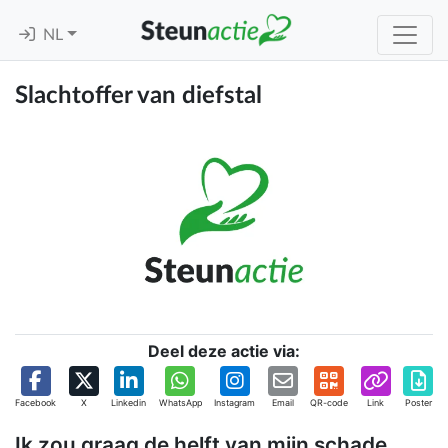
NL
Slachtoffer van diefstal
Deel deze actie via:
Facebook
X
Linkedin
WhatsApp
Instagram
Email
QR-code
Link
Poster
Ik zou graag de helft van mijn schade