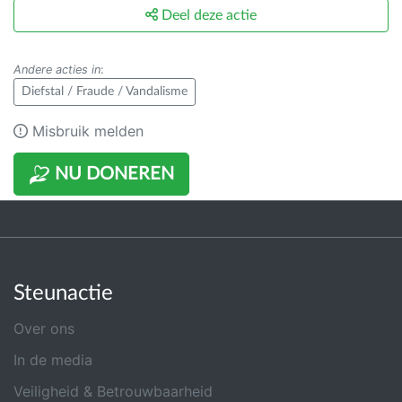
Deel deze actie
Andere acties in
:
Diefstal / Fraude / Vandalisme
Misbruik melden
NU DONEREN
Steunactie
Over ons
In de media
Veiligheid & Betrouwbaarheid