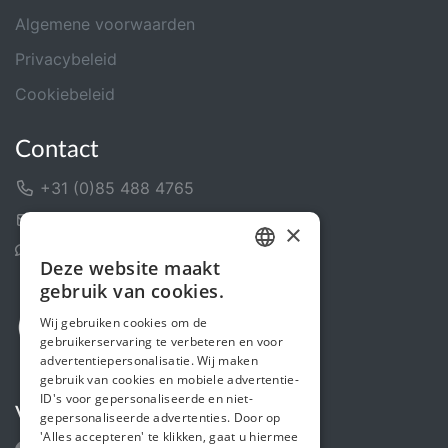
Algemene voorwaarden
Privacybeleid
Cookiebeleid
Contact
+31 (0)85 488 4765
Contactformulier
×
Helpcentrum
Deze website maakt
DUTCH
gebruik van cookies.
FRENCH
Wij gebruiken cookies om de
gebruikerservaring te verbeteren en voor
ENGLISH
advertentiepersonalisatie. Wij maken
gebruik van cookies en mobiele advertentie-
ID's voor gepersonaliseerde en niet-
Volg ons
gepersonaliseerde advertenties. Door op
'Alles accepteren' te klikken, gaat u hiermee