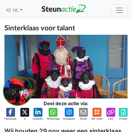
NL
Sinterklaas voor talant
Deel deze actie via:
Facebook
X
Linkedin
WhatsApp
Instagram
Email
QR-code
Link
Poster
Wij houden 29 nov weer een sinterklaas