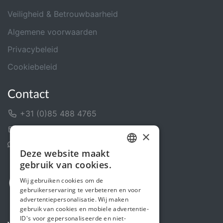
Veiligheid & Betrouwbaarheid
Algemene voorwaarden
Privacybeleid
Cookiebeleid
Contact
+31 (0)85 488 4765
Contactformulier
×
Helpcentrum
Deze website maakt
DUTCH
gebruik van cookies.
FRENCH
Wij gebruiken cookies om de
gebruikerservaring te verbeteren en voor
ENGLISH
advertentiepersonalisatie. Wij maken
gebruik van cookies en mobiele advertentie-
ID's voor gepersonaliseerde en niet-