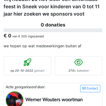
feest in Sneek voor kinderen van 0 tot 11
jaar hier zoeken we sponsors voot
0 donaties
€ 0
van
€ 500
ingezameld
we hopen op wat medewerkingen buiten af
op 20-10-2022
gestart
270
x bekeken
Actie georganiseerd door:
Contact
Werner Wouters woortman