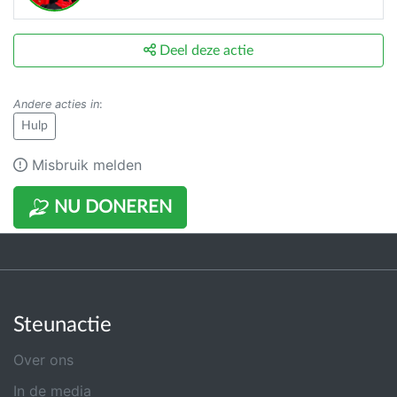
Deel deze actie
Andere acties in
:
Hulp
Misbruik melden
NU DONEREN
Steunactie
Over ons
In de media