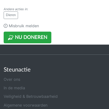
Andere acties in
:
Dieren
Misbruik melden
NU DONEREN
Steunactie
Over ons
In de media
Veiligheid & Betrouwbaarheid
Algemene voorwaarden