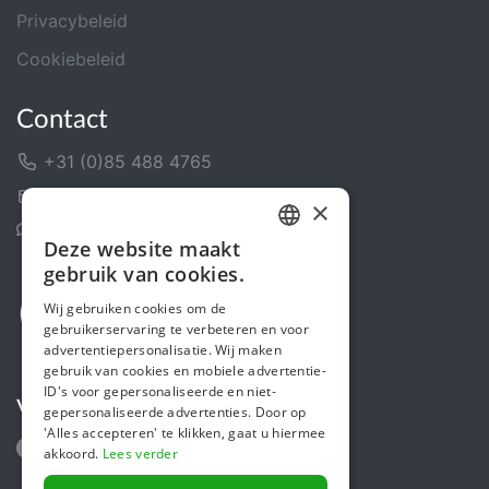
Privacybeleid
Cookiebeleid
Contact
+31 (0)85 488 4765
Contactformulier
×
Helpcentrum
Deze website maakt
DUTCH
gebruik van cookies.
FRENCH
Wij gebruiken cookies om de
gebruikerservaring te verbeteren en voor
ENGLISH
advertentiepersonalisatie. Wij maken
gebruik van cookies en mobiele advertentie-
ID's voor gepersonaliseerde en niet-
Volg ons
gepersonaliseerde advertenties. Door op
'Alles accepteren' te klikken, gaat u hiermee
akkoord.
Lees verder