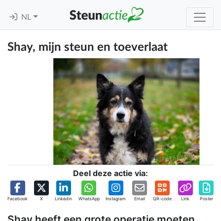
NL
Shay, mijn steun en toeverlaat
Deel deze actie via:
Facebook
X
Linkedin
WhatsApp
Instagram
Email
QR-code
Link
Poster
Shay heeft een grote operatie moeten