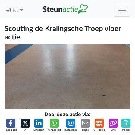
NL
Scouting de Kralingsche Troep vloer
actie.
Deel deze actie via:
Facebook
X
Linkedin
WhatsApp
Instagram
Email
QR-code
Link
Poster