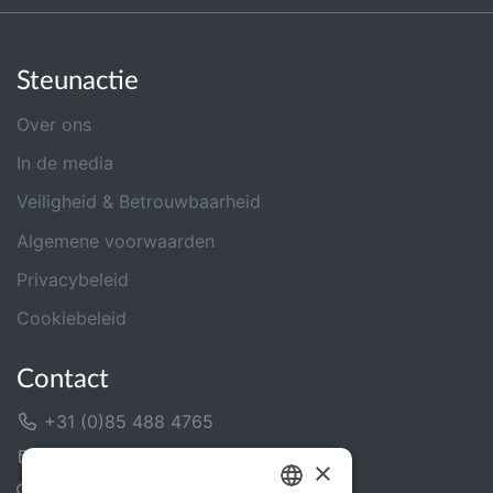
Steunactie
Over ons
In de media
Veiligheid & Betrouwbaarheid
Algemene voorwaarden
Privacybeleid
Cookiebeleid
Contact
+31 (0)85 488 4765
Contactformulier
×
Helpcentrum