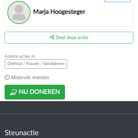
Marja Hoogesteger
Deel deze actie
Andere acties in
:
Diefstal / Fraude / Vandalisme
Misbruik melden
NU DONEREN
Steunactie