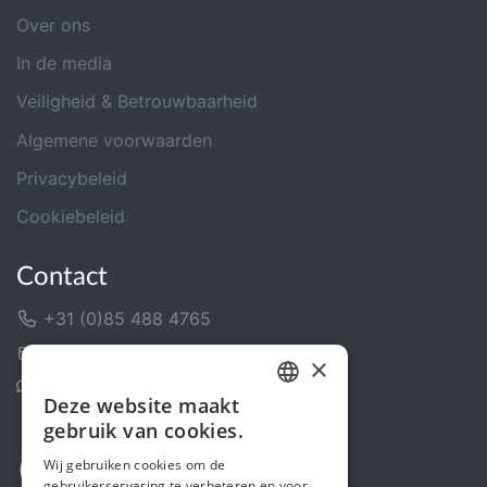
Over ons
In de media
Veiligheid & Betrouwbaarheid
Algemene voorwaarden
Privacybeleid
Cookiebeleid
Contact
+31 (0)85 488 4765
Contactformulier
×
Helpcentrum
Deze website maakt
DUTCH
gebruik van cookies.
FRENCH
Wij gebruiken cookies om de
gebruikerservaring te verbeteren en voor
ENGLISH