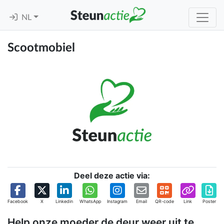
NL
Scootmobiel
Deel deze actie via:
Facebook
X
Linkedin
WhatsApp
Instagram
Email
QR-code
Link
Poster
Help onze moeder de deur weer uit te