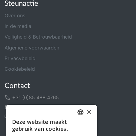
Steunactie
Over ons
In de media
Veiligheid & Betrouwbaarheid
Algemene voorwaarden
Privacybeleid
Cookiebeleid
Contact
+31 (0)85 488 4765
Contactformulier
×
Helpcentrum
Deze website maakt
DUTCH
gebruik van cookies.
FRENCH