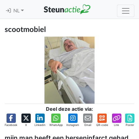
NL
scootmobiel
Deel deze actie via:
Facebook
X
Linkedin
WhatsApp
Instagram
Email
QR-code
Link
Poster
mijn man heeft een herseninfarct gehad