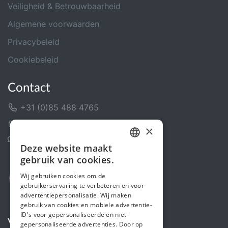
Veiligheid & Betrouwbaarheid
Algemene voorwaarden
Privacybeleid
Cookiebeleid
Contact
+31 (0)85 488 4765
Contactformulier
×
Helpcentrum
Deze website maakt
DUTCH
gebruik van cookies.
FRENCH
Wij gebruiken cookies om de
gebruikerservaring te verbeteren en voor
ENGLISH
advertentiepersonalisatie. Wij maken
gebruik van cookies en mobiele advertentie-
ID's voor gepersonaliseerde en niet-
Volg ons
gepersonaliseerde advertenties. Door op