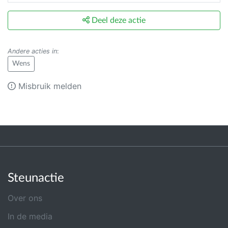
Deel deze actie
Andere acties in
:
Wens
Misbruik melden
Steunactie
Over ons
In de media