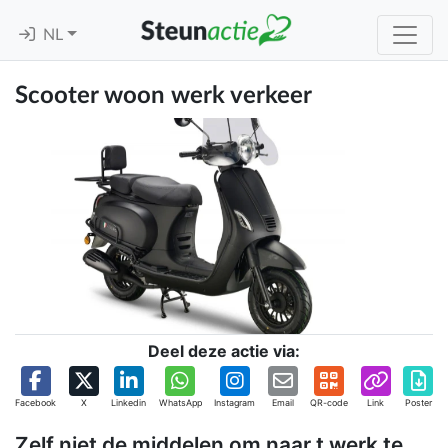
NL
Scooter woon werk verkeer
Deel deze actie via:
Facebook
X
Linkedin
WhatsApp
Instagram
Email
QR-code
Link
Poster
Zelf niet de middelen om naar t werk te