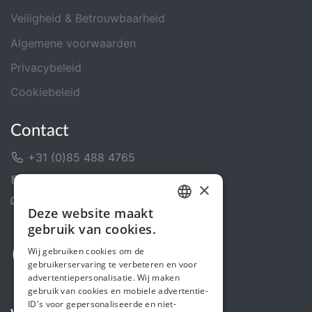
Veiligheid & Betrouwbaarheid
Algemene voorwaarden
Privacybeleid
Cookiebeleid
Contact
+31 (0)85 488 4765
Contactformulier
×
Helpcentrum
Deze website maakt
DUTCH
gebruik van cookies.
FRENCH
Wij gebruiken cookies om de
gebruikerservaring te verbeteren en voor
ENGLISH
advertentiepersonalisatie. Wij maken
gebruik van cookies en mobiele advertentie-
ID's voor gepersonaliseerde en niet-