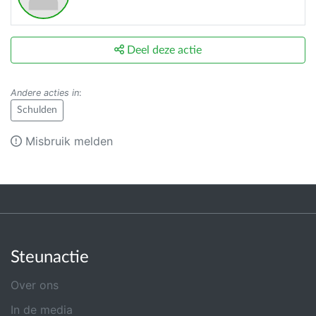
Deel deze actie
Andere acties in
:
Schulden
Misbruik melden
Steunactie
Over ons
In de media