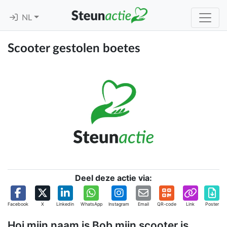
NL
Scooter gestolen boetes
Deel deze actie via:
Facebook
X
Linkedin
WhatsApp
Instagram
Email
QR-code
Link
Poster
Hoi mijn naam is Bob mijn scooter is