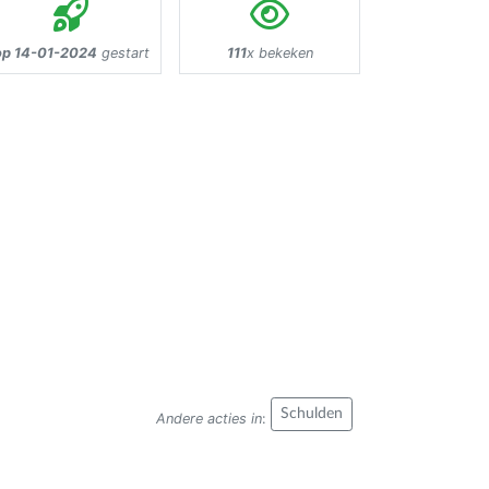
op 14-01-2024
gestart
111
x bekeken
Schulden
Andere acties in
: