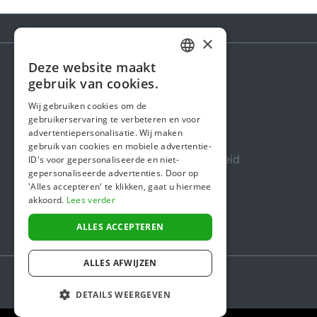
×
Deze website maakt
DUTCH
gebruik van cookies.
Steunactie
FRENCH
Wij gebruiken cookies om de
Over ons
gebruikerservaring te verbeteren en voor
ENGLISH
advertentiepersonalisatie. Wij maken
In de media
gebruik van cookies en mobiele advertentie-
Veiligheid & Betrouwbaarheid
ID's voor gepersonaliseerde en niet-
gepersonaliseerde advertenties. Door op
Algemene voorwaarden
'Alles accepteren' te klikken, gaat u hiermee
akkoord.
Lees verder
Privacybeleid
Cookiebeleid
ALLES ACCEPTEREN
ALLES AFWIJZEN
DETAILS WEERGEVEN