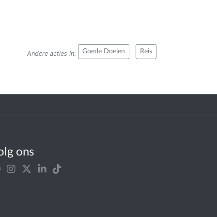
Goede Doelen
Reis
Andere acties in
:
olg ons