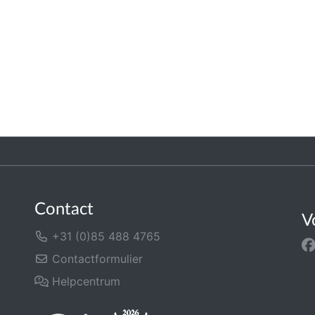
Contact
V
+31 (0)85 488 4765
Contactformulier
Helpcentrum