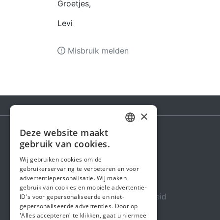
Groetjes,
Levi
Misbruik melden
×
Deze website maakt
DUTCH
gebruik van cookies.
Steunactie
FRENCH
Wij gebruiken cookies om de
Over ons
gebruikerservaring te verbeteren en voor
ENGLISH
advertentiepersonalisatie. Wij maken
In de media
gebruik van cookies en mobiele advertentie-
Veiligheid & Betrouwbaarheid
ID's voor gepersonaliseerde en niet-
gepersonaliseerde advertenties. Door op
Algemene voorwaarden
'Alles accepteren' te klikken, gaat u hiermee