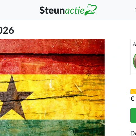
026
A
€
D