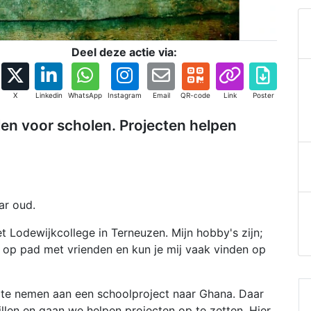
Deel deze actie via:
X
Linkedin
WhatsApp
Instagram
Email
QR-code
Link
Poster
n voor scholen. Projecten helpen
ar oud.
t Lodewijkcollege in Terneuzen. Mijn hobby's zijn;
 op pad met vrienden en kun je mij vaak vinden op
l te nemen aan een schoolproject naar Ghana. Daar
illen en gaan we helpen projecten op te zetten. Hier