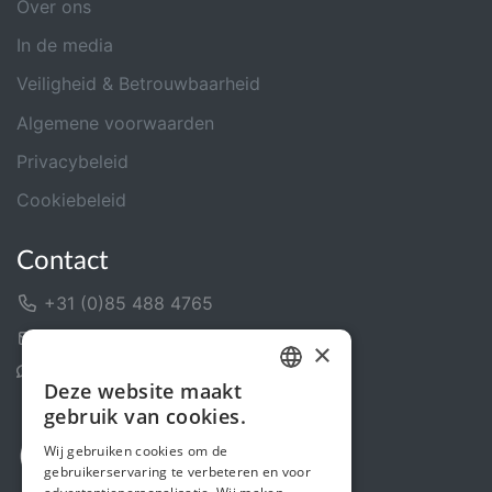
Over ons
In de media
Veiligheid & Betrouwbaarheid
Algemene voorwaarden
Privacybeleid
Cookiebeleid
Contact
+31 (0)85 488 4765
Contactformulier
×
Helpcentrum
Deze website maakt
DUTCH
gebruik van cookies.
FRENCH
Wij gebruiken cookies om de
gebruikerservaring te verbeteren en voor
ENGLISH