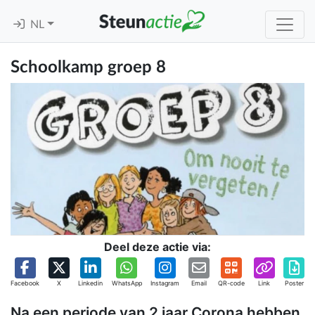
NL
Schoolkamp groep 8
Deel deze actie via:
Facebook
X
Linkedin
WhatsApp
Instagram
Email
QR-code
Link
Poster
Na een periode van 2 jaar Corona hebben