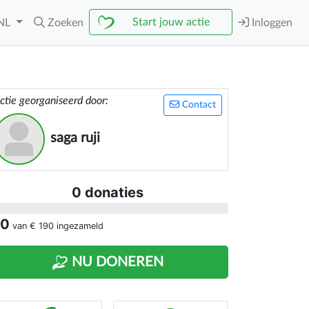
Start jouw actie
NL
Zoeken
Inloggen
ctie georganiseerd door:
Contact
saga ruji
0 donaties
 0
van
€ 190
ingezameld
NU DONEREN