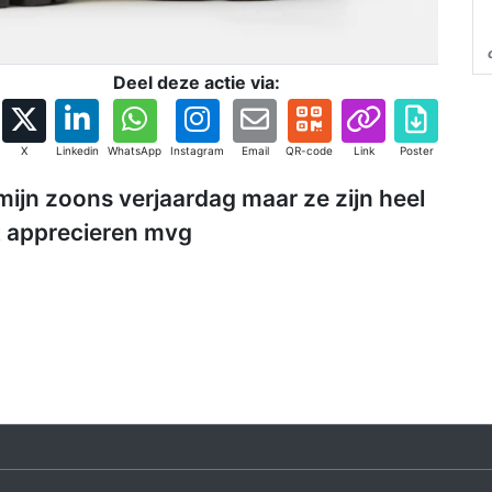
Deel deze actie via:
X
Linkedin
WhatsApp
Instagram
Email
QR-code
Link
Poster
mijn zoons verjaardag maar ze zijn heel
t apprecieren mvg