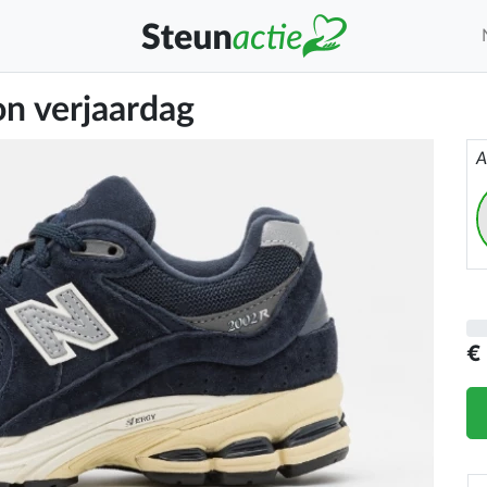
n verjaardag
A
€