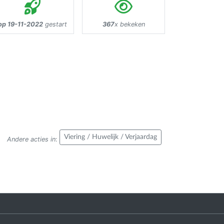
op 19-11-2022
gestart
367
x bekeken
Viering / Huwelijk / Verjaardag
Andere acties in
: