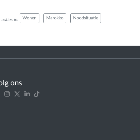
Wonen
Marokko
Noodsituatie
 acties in
:
olg ons