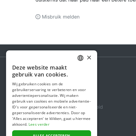
Misbruik melden
×
Deze website maakt
DUTCH
gebruik van cookies.
Steunactie
FRENCH
Wij gebruiken cookies om de
Over ons
gebruikerservaring te verbeteren en voor
ENGLISH
advertentiepersonalisatie. Wij maken
In de media
gebruik van cookies en mobiele advertentie-
Veiligheid & Betrouwbaarheid
ID's voor gepersonaliseerde en niet-
gepersonaliseerde advertenties. Door op
Algemene voorwaarden
'Alles accepteren' te klikken, gaat u hiermee
akkoord.
Lees verder
Privacybeleid
ALLES ACCEPTEREN