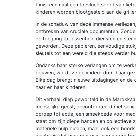
thuis, eenmaal een toevluchtsoord van liefd
kinderen worden blootgesteld aan de grille
In de schaduw van deze immense verliezen,
ontbreken van cruciale documenten. Zonder
de toegang tot essentiële diensten en steu
geworden. Deze papieren, eenvoudige stukjes
sleutels tot een wereld die steeds verder bui
Ondanks haar sterke verlangen om te werke
bouwen, wordt ze gehinderd door haar gezon
Elke dag brengt nieuwe uitdagingen en de
haar en haar kinderen.
Dit verhaal, diep geworteld in de Marokkaa
menselijke geest, geconfronteerd met schij
oproep tot actie, een smeekbede voor med
staat om zijn diepe banden en collectieve z
materiële hulp bieden, maar ook een boodsch
duisternis dat haar pad naar een betere toe