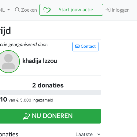
Start jouw actie
NL
Zoeken
Inloggen
ijd
ctie georganiseerd door:
Contact
khadija Izzou
2 donaties
 10
van
€ 5.000
ingezameld
NU DONEREN
onaties