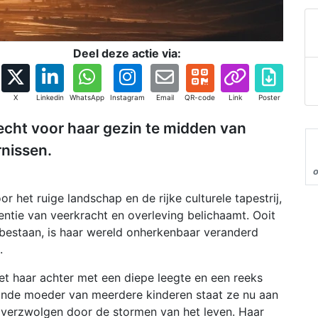
Deel deze actie via:
X
Linkedin
WhatsApp
Instagram
Email
QR-code
Link
Poster
ht voor haar gezin te midden van
rnissen.
 het ruige landschap en de rijke culturele tapestrij,
entie van veerkracht en overleving belichaamt. Ooit
bestaan, is haar wereld onherkenbaar veranderd
.
et haar achter met een diepe leegte en een reeks
aande moeder van meerdere kinderen staat ze nu aan
n, verzwolgen door de stormen van het leven. Haar