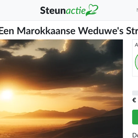
Een Marokkaanse Weduwe's Str
A
€
D