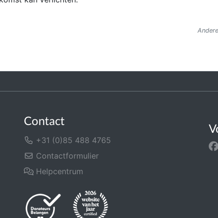
Andere
Contact
V
+31 (0)85 488 4765
Contactformulier
Helpcentrum