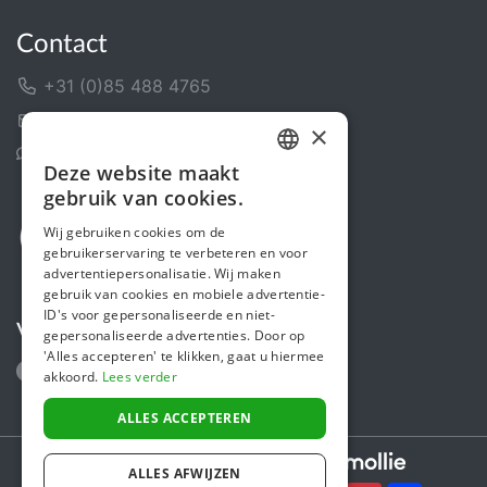
Contact
+31 (0)85 488 4765
Contactformulier
×
Helpcentrum
Deze website maakt
DUTCH
gebruik van cookies.
FRENCH
Wij gebruiken cookies om de
gebruikerservaring te verbeteren en voor
ENGLISH
advertentiepersonalisatie. Wij maken
gebruik van cookies en mobiele advertentie-
ID's voor gepersonaliseerde en niet-
Volg ons
gepersonaliseerde advertenties. Door op
'Alles accepteren' te klikken, gaat u hiermee
akkoord.
Lees verder
ALLES ACCEPTEREN
Secure payments powered by
ALLES AFWIJZEN