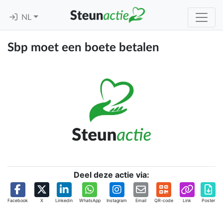
NL
Sbp moet een boete betalen
Deel deze actie via:
Facebook
X
Linkedin
WhatsApp
Instagram
Email
QR-code
Link
Poster