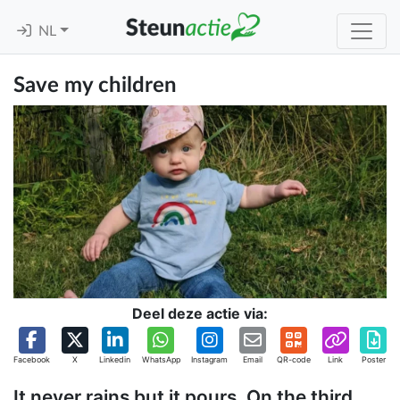
NL
Save my children
Deel deze actie via:
Facebook
X
Linkedin
WhatsApp
Instagram
Email
QR-code
Link
Poster
It never rains but it pours. On the third