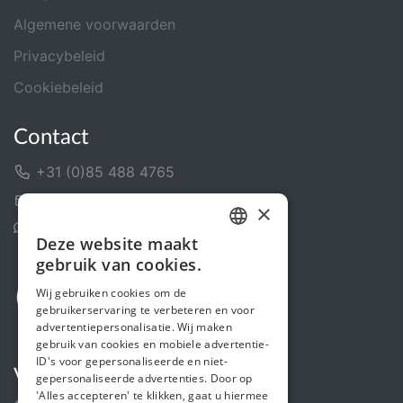
Algemene voorwaarden
Privacybeleid
Cookiebeleid
Contact
+31 (0)85 488 4765
Contactformulier
×
Helpcentrum
Deze website maakt
DUTCH
gebruik van cookies.
FRENCH
Wij gebruiken cookies om de
gebruikerservaring te verbeteren en voor
ENGLISH
advertentiepersonalisatie. Wij maken
gebruik van cookies en mobiele advertentie-
ID's voor gepersonaliseerde en niet-
Volg ons
gepersonaliseerde advertenties. Door op
'Alles accepteren' te klikken, gaat u hiermee