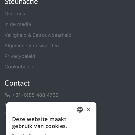
Steunactie
Over ons
In de media
Veiligheid & Betrouwbaarheid
Algemene voorwaarden
Privacybeleid
Cookiebeleid
Contact
+31 (0)85 488 4765
Contactformulier
×
Helpcentrum
Deze website maakt
DUTCH
gebruik van cookies.
FRENCH