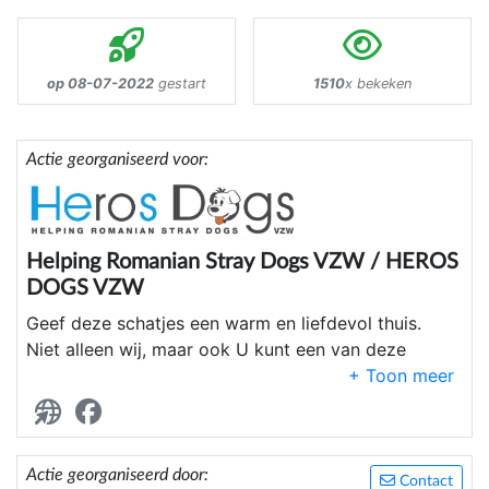
op 08-07-2022
gestart
1510
x bekeken
Actie georganiseerd voor:
Helping Romanian Stray Dogs VZW / HEROS
DOGS VZW
Geef deze schatjes een warm en liefdevol thuis.
Niet alleen wij, maar ook U kunt een van deze
schatjes redden uit de "hel" van Roemenië.
Wij redden, helpen en plaatsen hondjes uit
Roemenië
Actie georganiseerd door:
Contact