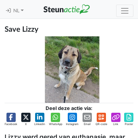
NL
Save Lizzy
Deel deze actie via:
Facebook
X
Linkedin
WhatsApp
Instagram
Email
QR-code
Link
Poster
Lizzy werd gered van euthanasie, maar