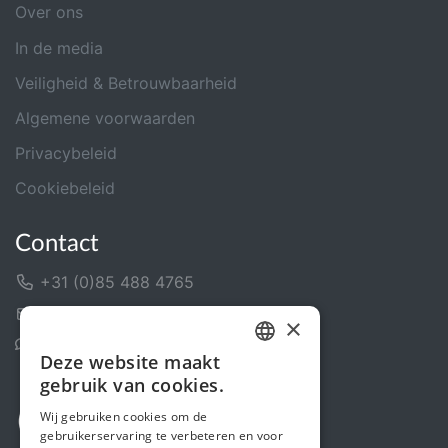
Over ons
In de media
Veiligheid & Betrouwbaarheid
Algemene voorwaarden
Privacybeleid
Cookiebeleid
Contact
+31 (0)85 488 4765
Contactformulier
×
Helpcentrum
Deze website maakt
DUTCH
gebruik van cookies.
FRENCH
Wij gebruiken cookies om de
gebruikerservaring te verbeteren en voor
ENGLISH