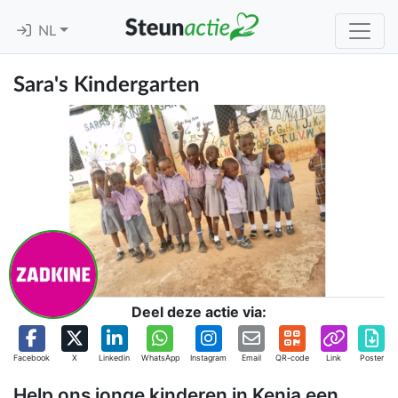
NL
Sara's Kindergarten
Deel deze actie via:
Facebook
X
Linkedin
WhatsApp
Instagram
Email
QR-code
Link
Poster
Help ons jonge kinderen in Kenia een