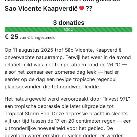
Sao Vicente Kaapverdië
??
3 donaties
500%
€ 25
van
€ 5
ingezameld
Op 11 augustus 2025 trof São Vicente, Kaapverdië,
onverwachte natuurramp. Terwijl het weer in de avond
relatief mild was met temperaturen rond de 26 °C —
alsof het zomaar een zomerse dag leek — had er
eerder op de dag een hevige tropische regenbui
plaatsgevonden die tot noodweer leidde.
Het natuurgeweld werd veroorzaakt door “Invest 97L”,
een tropische depressie die later uitgroeide tot
Tropical Storm Erin. Deze depressie bracht in slechts
vijf uur tijd tussen de 17 en 20 centimeter regen — een
uitzonderlijke hoeveelheid voor het gebied. De
gevolgen waren ernstig: er vielen doden, er werden