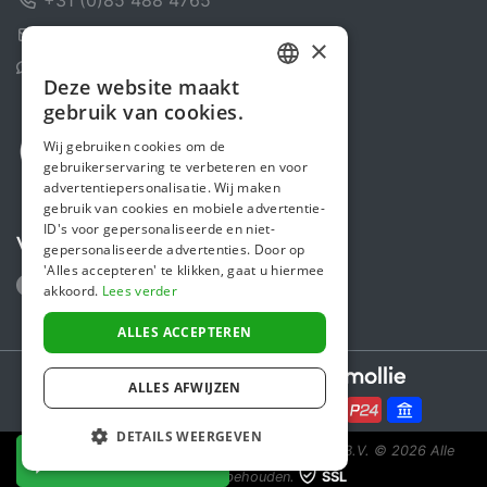
Contactformulier
×
Helpcentrum
Deze website maakt
DUTCH
gebruik van cookies.
FRENCH
Wij gebruiken cookies om de
gebruikerservaring te verbeteren en voor
ENGLISH
advertentiepersonalisatie. Wij maken
gebruik van cookies en mobiele advertentie-
ID's voor gepersonaliseerde en niet-
Volg ons
gepersonaliseerde advertenties. Door op
'Alles accepteren' te klikken, gaat u hiermee
akkoord.
Lees verder
ALLES ACCEPTEREN
Secure payments powered by
ALLES AFWIJZEN
DETAILS WEERGEVEN
Steunactie is een initiatief van Sponsor Europe B.V.
© 2026 Alle
NU DONEREN
rechten voorbehouden.
SSL