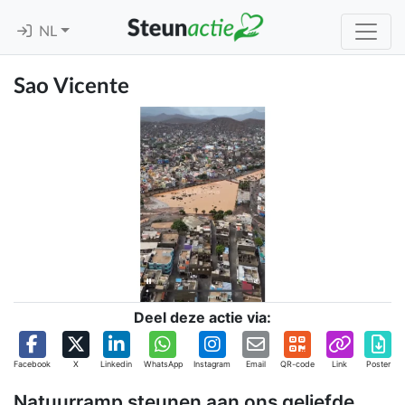
NL
Sao Vicente
Deel deze actie via:
Facebook
X
Linkedin
WhatsApp
Instagram
Email
QR-code
Link
Poster
Natuurramp steunen aan ons geliefde