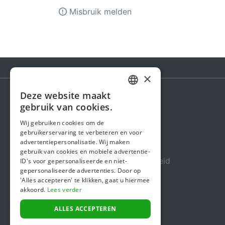
Misbruik melden
×
Deze website maakt
DUTCH
gebruik van cookies.
Steunactie
FRENCH
Wij gebruiken cookies om de
Over ons
gebruikerservaring te verbeteren en voor
ENGLISH
advertentiepersonalisatie. Wij maken
In de media
gebruik van cookies en mobiele advertentie-
Veiligheid & Betrouwbaarheid
ID's voor gepersonaliseerde en niet-
gepersonaliseerde advertenties. Door op
Algemene voorwaarden
'Alles accepteren' te klikken, gaat u hiermee
akkoord.
Lees verder
Privacybeleid
Cookiebeleid
ALLES ACCEPTEREN