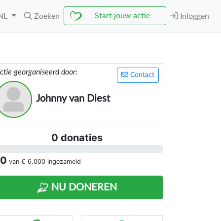
Start jouw actie
NL
Zoeken
Inloggen
ctie georganiseerd door:
Contact
Johnny van Diest
0 donaties
 0
van
€ 6.000
ingezameld
NU DONEREN