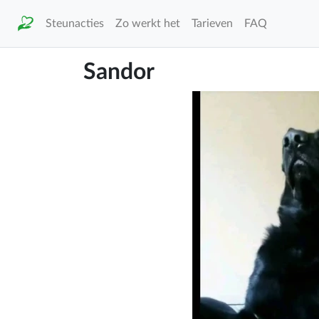
Steunacties
Zo werkt het
Tarieven
FAQ
Sandor