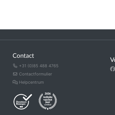
Contact
V
+31 (0)85 488 4765
Contactformulier
Helpcentrum