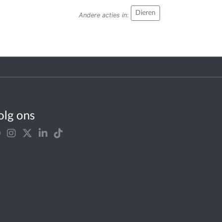
Dieren
Andere acties in
:
olg ons