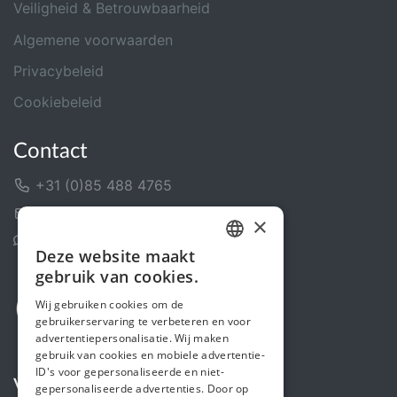
Veiligheid & Betrouwbaarheid
Algemene voorwaarden
Privacybeleid
Cookiebeleid
Contact
+31 (0)85 488 4765
Contactformulier
×
Helpcentrum
Deze website maakt
DUTCH
gebruik van cookies.
FRENCH
Wij gebruiken cookies om de
gebruikerservaring te verbeteren en voor
ENGLISH
advertentiepersonalisatie. Wij maken
gebruik van cookies en mobiele advertentie-
ID's voor gepersonaliseerde en niet-
Volg ons
gepersonaliseerde advertenties. Door op