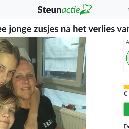
e jonge zusjes na het verlies va
A
€
D