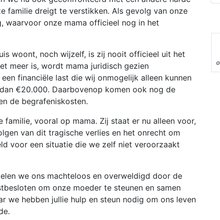
nze familie dreigt te verstikken. Als gevolg van onze
ng, waarvoor onze mama officieel nog in het
is woont, noch wijzelf, is zij nooit officieel uit het
o
et meer is, wordt mama juridisch gezien
een financiële last die wij onmogelijk alleen kunnen
r dan €20.000. Daarbovenop komen ook nog de
en de begrafeniskosten.
amilie, vooral op mama. Zij staat er nu alleen voor,
lgen van dit tragische verlies en het onrecht om
ld voor een situatie die we zelf niet veroorzaakt
voelen we ons machteloos en overweldigd door de
vastbesloten om onze moeder te steunen en samen
ar we hebben jullie hulp en steun nodig om ons leven
de.