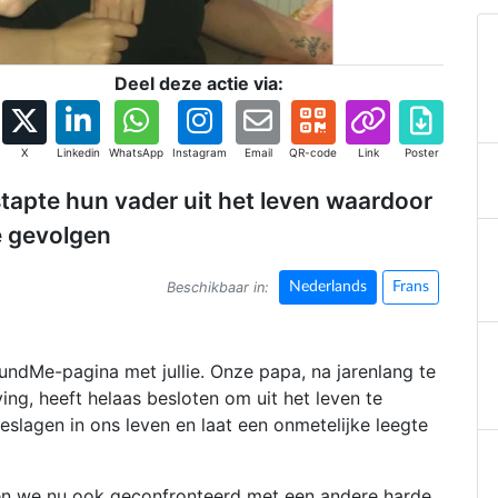
Deel deze actie via:
X
Linkedin
WhatsApp
Instagram
Email
QR-code
Link
Poster
tapte hun vader uit het leven waardoor
le gevolgen
Beschikbaar in:
Nederlands
Frans
dMe-pagina met jullie. Onze papa, na jarenlang te
ng, heeft helaas besloten om uit het leven te
eslagen in ons leven en laat een onmetelijke leegte
rden we nu ook geconfronteerd met een andere harde