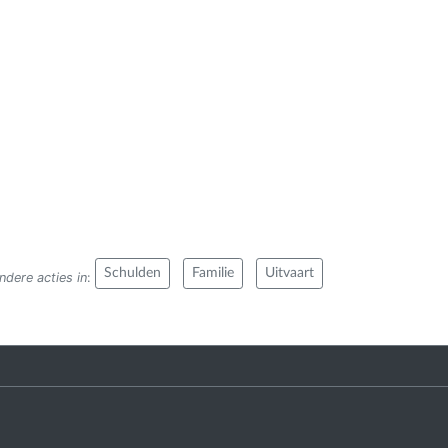
Schulden
Familie
Uitvaart
ndere acties in
: