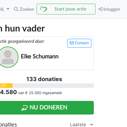
Start jouw actie
NL
Zoeken
Inloggen
n hun vader
ctie georganiseerd door:
Contact
Elke Schumann
133 donaties
18%
 4.580
van
€ 25.000
ingezameld
NU DONEREN
onaties