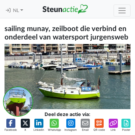
NL
sailing munay, zeilboot die verbind en
onderdeel van watersport jurgensweb
Deel deze actie via:
Facebook
X
Linkedin
WhatsApp
Instagram
Email
QR-code
Link
Poster