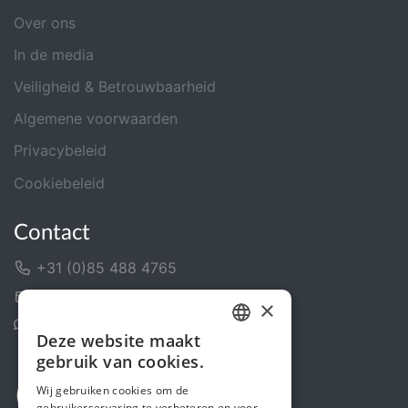
Over ons
In de media
Veiligheid & Betrouwbaarheid
Algemene voorwaarden
Privacybeleid
Cookiebeleid
Contact
+31 (0)85 488 4765
Contactformulier
×
Helpcentrum
Deze website maakt
DUTCH
gebruik van cookies.
FRENCH
Wij gebruiken cookies om de
gebruikerservaring te verbeteren en voor
ENGLISH