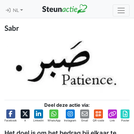
NL
Sabr
Deel deze actie via:
Facebook
X
Linkedin
WhatsApp
Instagram
Email
QR-code
Link
Poster
Het doel is om het bedrag bij elkaar te