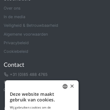
Over ons
In de media
Veiligheid & Betrouwbaarheid
Algemene voorwaarden
Privacybeleid
Cookiebeleid
Contact
+31 (0)85 488 4765
Contactformulier
×
Helpcentrum
Deze website maakt
DUTCH
gebruik van cookies.
FRENCH
Wij gebruiken cookies om de