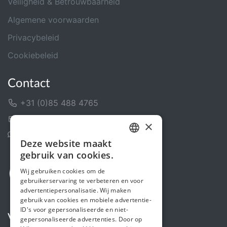
Veiligheid & Betrouwbaarheid
Algemene voorwaarden
Privacybeleid
Cookiebeleid
Contact
+31 (0)85 488 4765
Contactformulier
×
Helpcentrum
Deze website maakt
DUTCH
gebruik van cookies.
FRENCH
Wij gebruiken cookies om de
gebruikerservaring te verbeteren en voor
ENGLISH
advertentiepersonalisatie. Wij maken
gebruik van cookies en mobiele advertentie-
ID's voor gepersonaliseerde en niet-
Volg ons
gepersonaliseerde advertenties. Door op