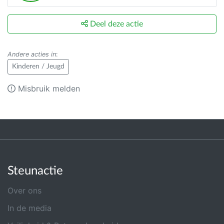
Deel deze actie
Andere acties in
:
Kinderen / Jeugd
Misbruik melden
Steunactie
Over ons
In de media