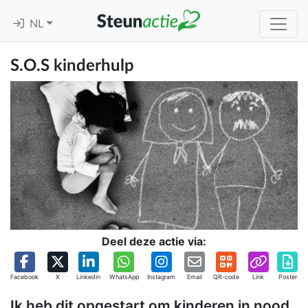
NL
S.O.S kinderhulp
Deel deze actie via:
Facebook
X
Linkedin
WhatsApp
Instagram
Email
QR-code
Link
Poster
Ik heb dit opgestart om kinderen in nood