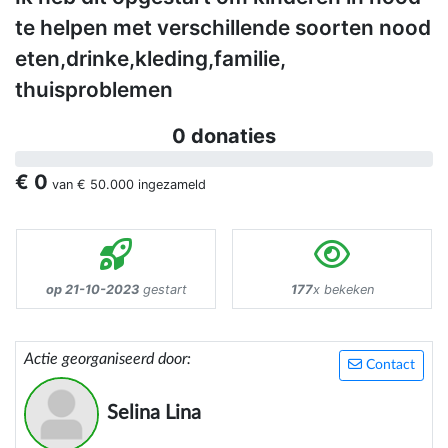
te helpen met verschillende soorten nood
eten,drinke,kleding,familie,
thuisproblemen
0 donaties
€ 0
van
€ 50.000
ingezameld
op 21-10-2023
gestart
177
x bekeken
Actie georganiseerd door:
Contact
Selina Lina