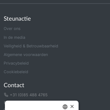
Steunactie
Over ons
In de media
Veiligheid & Betrouwbaarheid
Algemene voorwaarden
Privacybeleid
Cookiebeleid
Contact
+31 (0)85 488 4765
Contactformulier
×