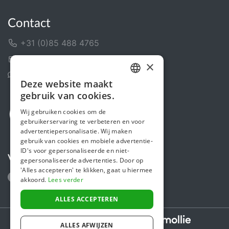
Contact
+31 (0)85 488 4765
Contactformulier
×
Helpcentrum
Deze website maakt
DUTCH
gebruik van cookies.
FRENCH
Wij gebruiken cookies om de
gebruikerservaring te verbeteren en voor
ENGLISH
advertentiepersonalisatie. Wij maken
gebruik van cookies en mobiele advertentie-
ID's voor gepersonaliseerde en niet-
Volg ons
gepersonaliseerde advertenties. Door op
'Alles accepteren' te klikken, gaat u hiermee
akkoord.
Lees verder
ALLES ACCEPTEREN
Secure payments powered by
ALLES AFWIJZEN