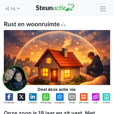
NL
Rust en woonruimte
Deel deze actie via:
Facebook
X
Linkedin
WhatsApp
Instagram
Email
QR-code
Link
Poster
Onze zoon is 18 jaar en zit vast. Niet