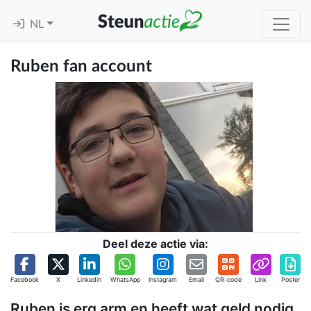
NL
Ruben fan account
Deel deze actie via:
Facebook
X
Linkedin
WhatsApp
Instagram
Email
QR-code
Link
Poster
Ruben is erg arm en heeft wat geld nodig