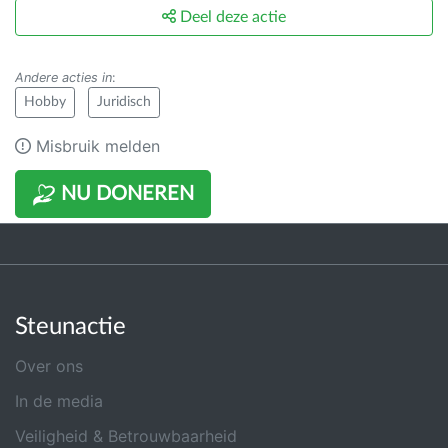
Deel deze actie
Andere acties in
:
Hobby
Juridisch
Misbruik melden
NU DONEREN
Steunactie
Over ons
In de media
Veiligheid & Betrouwbaarheid