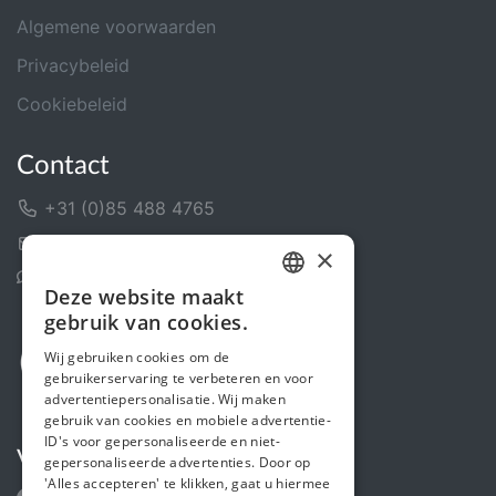
Algemene voorwaarden
Privacybeleid
Cookiebeleid
Contact
+31 (0)85 488 4765
Contactformulier
×
Helpcentrum
Deze website maakt
DUTCH
gebruik van cookies.
FRENCH
Wij gebruiken cookies om de
gebruikerservaring te verbeteren en voor
ENGLISH
advertentiepersonalisatie. Wij maken
gebruik van cookies en mobiele advertentie-
ID's voor gepersonaliseerde en niet-
Volg ons
gepersonaliseerde advertenties. Door op
'Alles accepteren' te klikken, gaat u hiermee