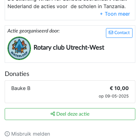
Nederland de acties voor de scholen in Tanzania.
Zij bewaakt ook dat
100%
van het gedoneerde
geld ten goede komt van de projecten in Tanzania.
Actie georganiseerd door:
Inmiddels hebben we al ruim 40 scholen in Arusha
Contact
en Mwanza, met in totaal 61.000 leerlingen
Rotary club Utrecht-West
geholpen. Een projectplan voor 13 scholen in
Arusha is in voorbereiding, waarmee Arusha de
eerste stad in Oost Afrika is die volledig voorzien is
van toiletten op de openbare basis scholen.
Donaties
Bauke B
€ 10,00
op 09-05-2025
Deel deze actie
Misbruik melden