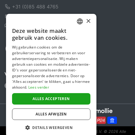
+31 (0)85 488 4765
Contactformulier
×
Helpcentrum
Deze website maakt
DUTCH
gebruik van cookies.
FRENCH
Wij gebruiken cookies om de
gebruikerservaring te verbeteren en voor
ENGLISH
advertentiepersonalisatie. Wij maken
gebruik van cookies en mobiele advertentie-
ID's voor gepersonaliseerde en niet-
Volg ons
gepersonaliseerde advertenties. Door op
'Alles accepteren' te klikken, gaat u hiermee
akkoord.
Lees verder
ALLES ACCEPTEREN
Secure payments powered by
ALLES AFWIJZEN
DETAILS WEERGEVEN
Steunactie is een initiatief van Sponsor Europe B.V.
© 2026 Alle