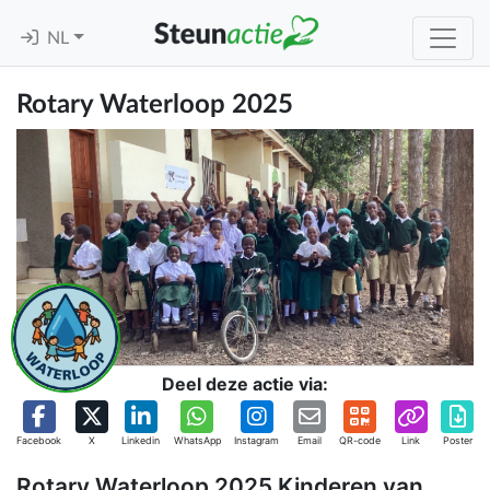
NL
Rotary Waterloop 2025
Deel deze actie via:
Facebook
X
Linkedin
WhatsApp
Instagram
Email
QR-code
Link
Poster
Rotary Waterloop 2025 Kinderen van