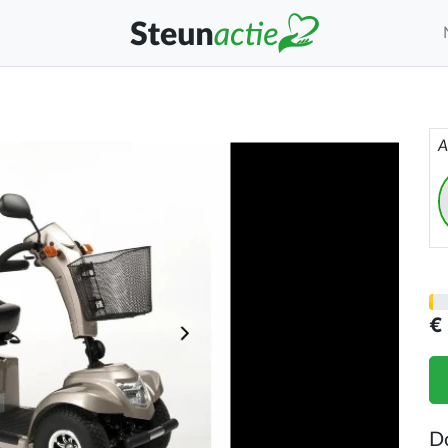
A
€
D