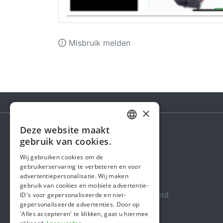
Misbruik melden
×
Deze website maakt
DUTCH
gebruik van cookies.
Steunactie
FRENCH
Wij gebruiken cookies om de
Over ons
gebruikerservaring te verbeteren en voor
ENGLISH
advertentiepersonalisatie. Wij maken
In de media
gebruik van cookies en mobiele advertentie-
Veiligheid & Betrouwbaarheid
ID's voor gepersonaliseerde en niet-
gepersonaliseerde advertenties. Door op
Algemene voorwaarden
'Alles accepteren' te klikken, gaat u hiermee