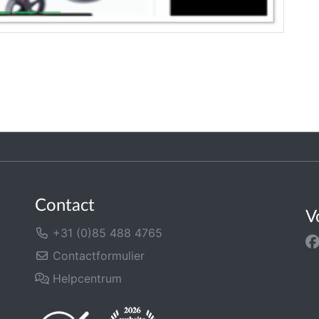
Contact
V
+31 (0)85 488 4765
Contactformulier
Helpcentrum