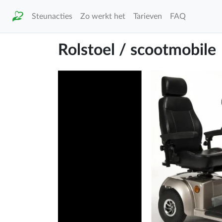
Steunacties
Zo werkt het
Tarieven
FAQ
Rolstoel / scootmobile