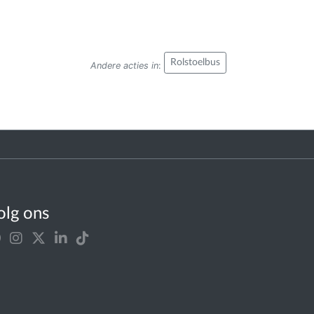
Rolstoelbus
Andere acties in
:
olg ons